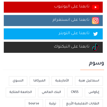
تابعنا على اليوتيوب
تابعنا على انستغرام
تابعنا على التويتر
تابعنا على التيكتوك
وسوم
اسماعيل هنية
الأمازيغية
الميركافا
النسوي
إيكواس
CNSS
البنك العالمي
الجامعة الملكية
النقابات التعليمية الأربع
ترقية
bourse