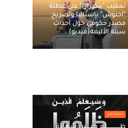
تعقيب "بنكيران" على عطلة
"أخنوش" بإسبانيا وتصريح
مصدر حكومي حول أحداث
سبتة الأليمة(فيديو)
رب يستعد للانتخابات التشريعية وترتيبات ت
المراقبين يثير تساؤلات
شكاياتكم
ظـــــــــــــــــــــــلم وغُــــــــبنٌ:شهادة