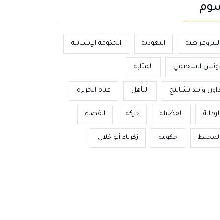
وم
لبيروقراطية
اليهودية
الحكومة الإسبانية
ونس السحيمي
المثلية
اون وايند تشالنج
التأهل
قناة الجزيرة
لوداية
الفضيلة
حركة
الفضاء
لمحيط
حكومة
زكرياء أبو خلال