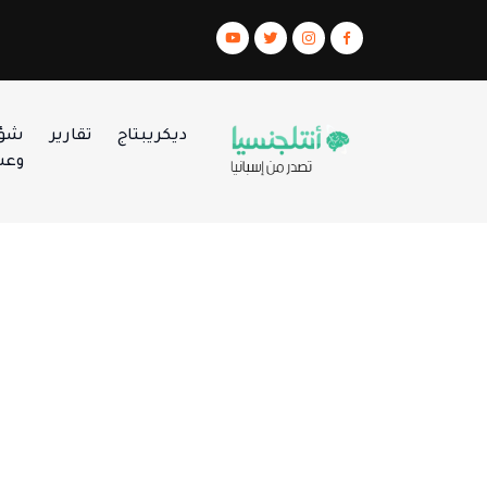
ديكريبتاج
تقارير
شؤو
وعس