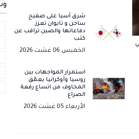
وس
شرق آسيا على صفيح
ساخن و تايوان تعزز
ا
دفاعاتها والصين تراقب عن
كثب
ي
ي
الخميس 06 غشت 2026
د
استمرار المواجهات بين
ا
روسيا وأوكرانيا يعمّق
المخاوف من اتساع رقعة
ا
الصراع
الأربعاء 05 غشت 2026