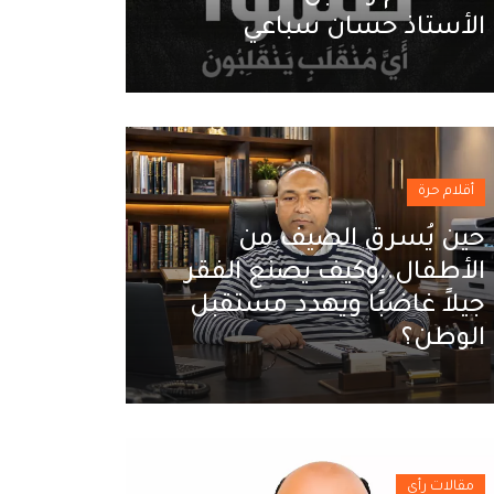
الأستاذ حسان سباعي
أقلام حرة
حين يُسرق الصيف من
الأطفال..وكيف يصنع الفقر
جيلاً غاضبًا ويهدد مستقبل
الوطن؟
مقالات رأي