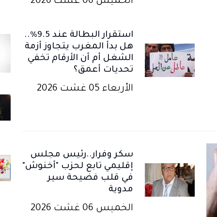
الخميس 06 غشت 2026
استقرار البطالة عند 9.5%..
هل بدأ المغرب يتجاوز أزمة
الشغل أم أن الأرقام تخفي
تحديات أعمق؟
الأربعاء 05 غشت 2026
سكر وفرار..رئيس مجلس
إقليمي تابع لحزب "أخنوش"
في قلب فضيحة سير
مدوية
الخميس 06 غشت 2026