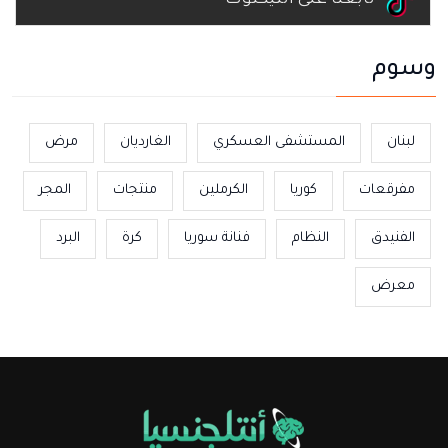
تابعنا على التيكتوك
وسوم
لبنان
المستشفى العسكري
الغارديان
مرض
مفرقعات
كوريا
الكرملين
منتجات
المجر
الفنيدق
النظام
فنانة سوريا
كرة
البرد
معرض