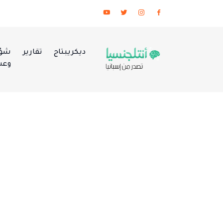
ديكريبتاج
تقارير
شؤو
وعس