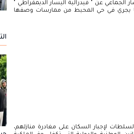
لجماعي عن " فيدرالية اليسار الديمقراطي "
ما يجري في حي المحيط من ممارسات وصفها
الت
 السلطات لإجبار السكان على مغادرة منازلهم،