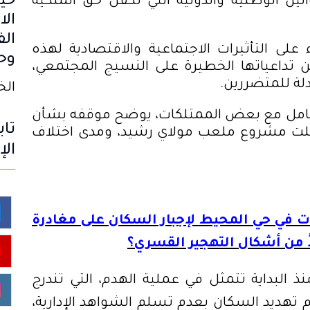
حي
ين الوطنية والدولية التي تكفل حق الملكية
الا
الف
ى التأثيرات الاجتماعية والاقتصادية لهذه
وح
 تداعياتها الخطيرة على النسيج المجتمعي،
لة للمتضررين.
الخميس
لتعامل مع بعض الممتلكات، يوضح موقفه بشأن
تاب
قلت مشروع ملعب مولاي رشيد، ومدى اختلاف
الإ
 في حي المحيط لإجبار السكان على مغادرة
ً من أشكال التهجير القسري؟
البداية تتمثل في عملية الهدم، التي تندرج
تهديد السكان بعدم تسلم الشواهد الإدارية،