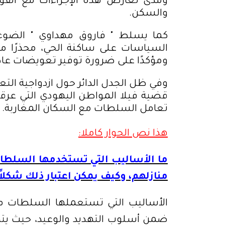
ومدى تعارض هذه الإجراءات مع القوان
والسكن
.
كما يسلط " فاروق مهداوي " الضوء عل
السياسات على ساكنة الحي، محذرًا من
ومؤكدًا على ضرورة توفير تعويضات عاد
وفي ظل الجدل الدائر حول ازدواجية ا
قضية فيلا المواطن اليهودي التي عر
تعامل السلطات مع السكان المغاربة
.
هذا نص الحوار كاملا:
ما الأساليب التي تستخدمها السلطات
منازلهم، وكيف يمكن اعتبار ذلك شكلا
الأساليب التي تستعملها السلطات منذ 
ضمن أسلوب التهديد والوعيد، حيث يتم 