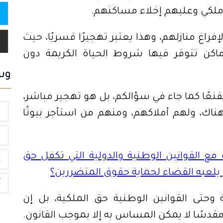
ر ملكي وعليهم إخلاء مساكنهم.
اغ منازلهم، وهذا يعتبر تهجيرًا قسريًا، حيث
كن تتوفر فيها شروط الحياة الكريمة دون
وس
نعًا كما جاء في سؤالكم، بل هو تهجير مباشر،
ا
اك، ولهم أملاكهم، ومنهم من استأجر بيوتًا
و
ع القوانين الوطنية والدولية التي تكفل حق
ع
ن يلعبه القضاء لحماية حقوق المتضررين؟
أ
 وحتى القوانين الوطنية حق الملكية، بل إن
مقدسًا لا يمكن المساس به إلا بموجب القانون.