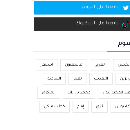
تابعنا على التويتر
تابعنا على التيكتوك
وم
لحسن
العراق
هانتنغتون
استنفار
الزين
التعذيب
تغيير
السامية
بد المجيد تبون
محمد بن زايد
المركزي
ماديوس
نازي
إمام
خطاب ملكي