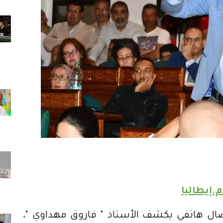
.إيطاليا
صال هاتفي يكشف الأستاذ " فاروق مهداوي "،