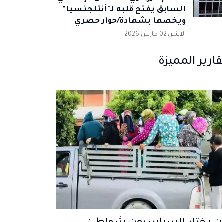
السابق يفتح قلبه لـ"أنتلجنسيا"
ويخصها بشهادة/حوار حصري
الاثنين 02 مارس 2026
قارير المميزة