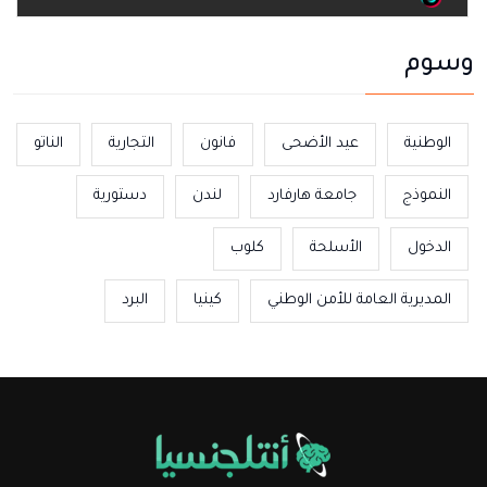
وسوم
الوطنية
عيد الأضحى
فانون
التجارية
الناتو
النموذج
جامعة هارفارد
لندن
دستورية
الدخول
الأسلحة
كلوب
المديرية العامة للأمن الوطني
كينيا
البرد