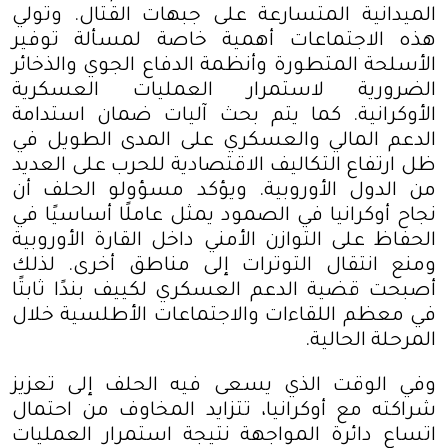
الميدانية المتسارعة على جبهات القتال. وتولي
هذه الاجتماعات أهمية خاصة لمسألة توفير
الأسلحة المتطورة وأنظمة الدفاع الجوي والذخائر
الضرورية لاستمرار العمليات العسكرية
الأوكرانية. كما يتم بحث آليات ضمان استدامة
الدعم المالي والعسكري على المدى الطويل في
ظل ارتفاع التكاليف الاقتصادية للحرب على العديد
من الدول الأوروبية. ويؤكد مسؤولو الحلف أن
نجاح أوكرانيا في الصمود يمثل عاملًا أساسيًا في
الحفاظ على التوازن الأمني داخل القارة الأوروبية
ومنع انتقال التوترات إلى مناطق أخرى. لذلك
أصبحت قضية الدعم العسكري لكييف بندًا ثابتًا
في معظم اللقاءات والاجتماعات الأطلسية خلال
المرحلة الحالية
.
وفي الوقت الذي يسعى فيه الحلف إلى تعزيز
شراكته مع أوكرانيا، تتزايد المخاوف من احتمال
اتساع دائرة المواجهة نتيجة استمرار العمليات