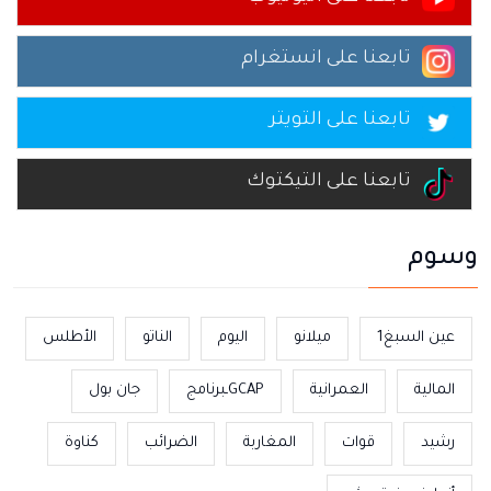
تابعنا على انستغرام
تابعنا على التويتر
تابعنا على التيكتوك
وسوم
عين السبغ1
ميلانو
اليوم
الناتو
الأطلس
المالية
العمرانية
GCAPـبرنامج
جان بول
رشيد
قوات
المغاربة
الضرائب
كناوة