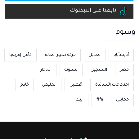
تابعنا على التيكتوك
وسوم
أديسأبابا
تعديل
حركة تغيير العالم
كأس إفريقيا
مصر
التسجيل
لشبونة
الادخار
احتجاجات الأساتذة
أقصبي
الحليمي
خادم
حمايني
fifa
ايبك