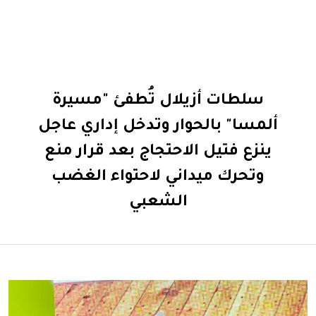
سلطات أزيلال تُطفئ "مسيرة
ألمسا" بالحوار وتدخل إداري عاجل
ينزع فتيل الاحتجاج بعد قرار منع
وتحرك ميداني لاحتواء الغضب
الشعبي