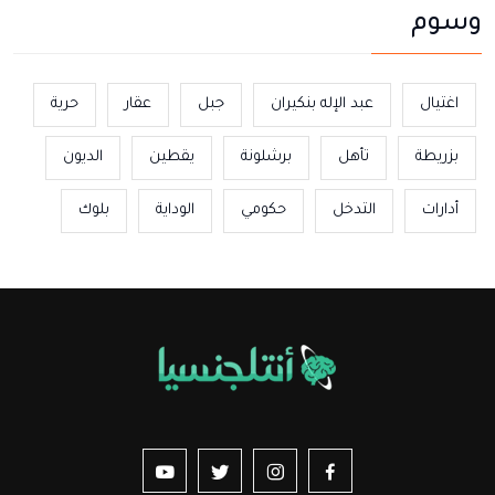
وسوم
اغتيال
عبد الإله بنكيران
جبل
عقار
حرية
بزريطة
تأهل
برشلونة
يقطين
الديون
أدارات
التدخل
حكومي
الوداية
بلوك
us sur YouTube
vez-nous sur Twitter
Suivez-nous sur Instagram
Suivez-nous sur Facebook