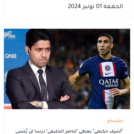
الجمعة 01 نونبر 2024
ديكريبتاج
"أشرف حكيمي" يعطي "لناصر الخليفي" درسا لن يُنسى