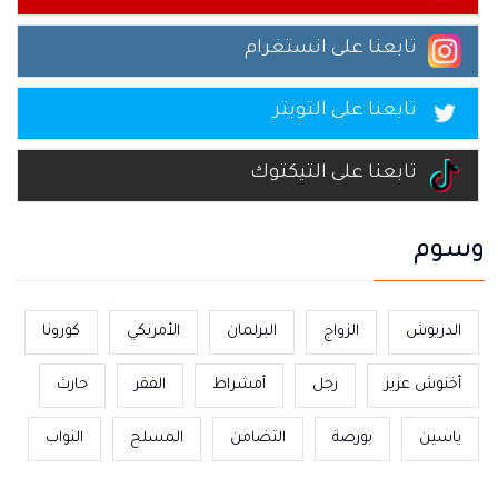
تابعنا على انستغرام
تابعنا على التويتر
تابعنا على التيكتوك
وسوم
الدريوش
الزواج
البرلمان
الأمريكي
كورونا
أخنوش عزيز
رجل
أمشراط
الفقر
حارث
ياسين
بورصة
التضامن
المسلح
النواب