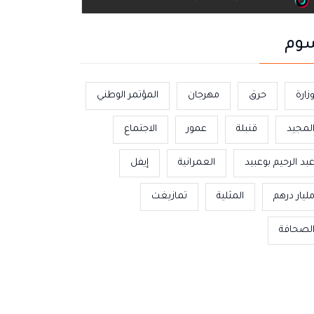
وم
زارة
حرق
مهرجان
المؤتمر الوطني
لمجيد
قنبلة
عمور
الاجتماع
بد الرحيم بوعبيد
العمرانية
إيفل
ليار درهم
المثلية
تمازيغت
لصحافة