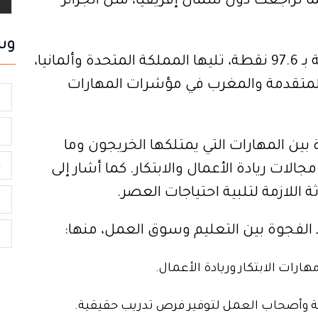
دية (38 عالميًا)، بينما تراجعت دول شمال إفريقيا، مثل الجزائر
وس
عالميًا، تصدرت الولايات المتحدة القائمة بـ 97.6 نقطة، تليها المملكة المتحدة وألمانيا،
المتقدمة والمغرب في مؤشرات المهارات
و
ا
بين المهارات التي يمتلكها الخريجون وما
ع
ات ريادة الأعمال والابتكار. كما أشار إلى
ة اللازمة لتلبية احتياجات العصر.
م
سد الفجوة بين التعليم وسوق العمل، منها:
ا