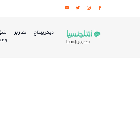
ديكريبتاج
تقارير
شؤو
وعس