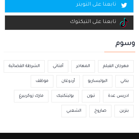
تابعنا على التويتر
تابعنا على التيكتوك
وسوم
مهرجان الفيلم
المهاحر
أفتاتي
الشرطة القضائية
بناني
البوليساريو
أردوغان
موظف
ادريس عدة
تبون
بوليتكنيك
مارك زوكربيرغ
بنزين
صاروخ
الشعبي