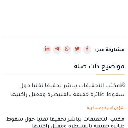
رابط
رابط
رابط
رابط
رابط
مشاركة عبر :
يفتح
يفتح
يفتح
يفتح
يفتح
مواضيع ذات صلة
في
في
في
في
في
نافذة
نافذة
نافذة
نافذة
نافذة
جديدة
جديدة
جديدة
جديدة
جديدة
شؤون أمنية وعسكرية
مكتب التحقيقات يباشر تحقيقا تقنيا حول سقوط
طائرة خفيفة بالقنيطرة ومقتل راكبيها