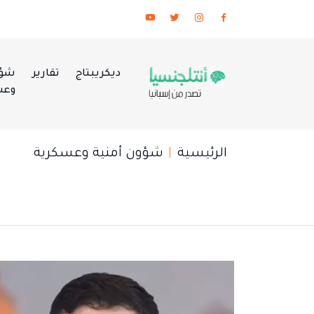
ديكريبتاج
تقارير
شؤو
وعس
الرئيسية
شؤون أمنية وعسكرية