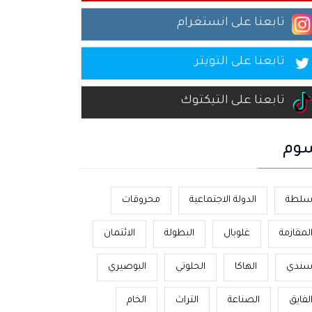
تابعنا على انستغرام
تابعنا على التويتر
تابعنا على التيكتوك
وم
لطة
الدولة الاجتماعية
محروقات
لمقازمة
غلوبال
البطولة
الائتمان
ندي
الهاكا
الحلوتي
البوصيري
لفايق
الصناعة
التراث
الخام