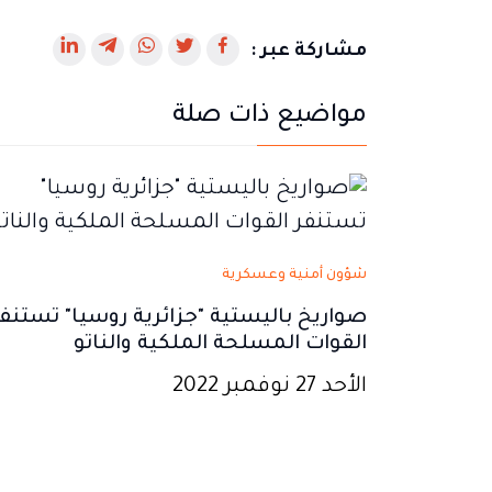
رابط
رابط
رابط
رابط
رابط
مشاركة عبر :
يفتح
يفتح
يفتح
يفتح
يفتح
مواضيع ذات صلة
في
في
في
في
في
نافذة
نافذة
نافذة
نافذة
نافذة
جديدة
جديدة
جديدة
جديدة
جديدة
شؤون أمنية وعسكرية
صواريخ باليستية "جزائرية روسيا" تستنفر
القوات المسلحة الملكية والناتو
الأحد 27 نوفمبر 2022