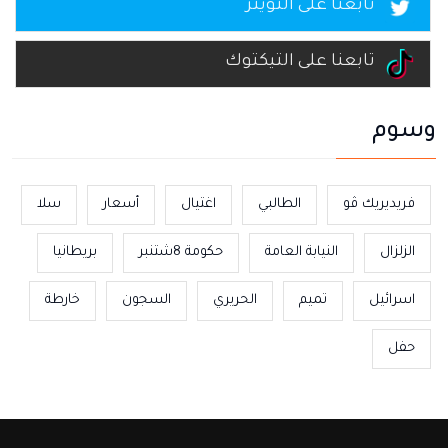
تابعنا على التويتر
تابعنا على التيكتوك
وسوم
فريديريك ڤو
الطالبي
اغتيال
أسعار
سلا
الزلزال
النيابة العامة
حكومة 8شتنبر
بريطانيا
اسرائيل
تميم
الحريري
السجون
خارطة
حفل