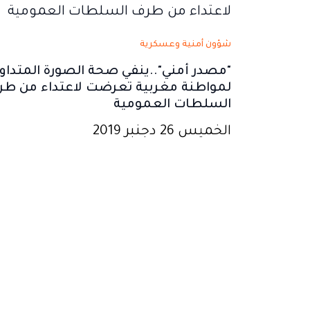
شؤون أمنية وعسكرية
"مصدر أمني"..ينفي صحة الصورة المتداول
لمواطنة مغربية تعرضت لاعتداء من ط
السلطات العمومية
الخميس 26 دجنبر 2019