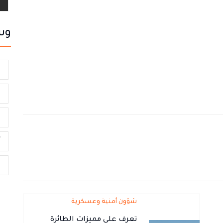
وس
ا
ا
ص
أ
ا
شؤون أمنية وعسكرية
تعرف على مميزات الطائرة