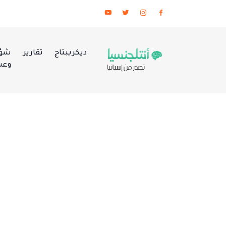
ديكريبتاج
تقارير
شؤو
وعس