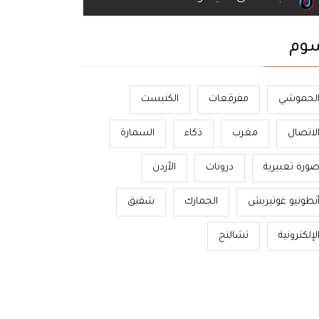
وم
لحموشي
مفرقعات
الكنيست
لاتصال
مغرب
ذكاء
السمارة
ورة تعبيرية
درونات
الأردن
نطونيو غوتيريش
الجمارك
شقيق
لإلكترونية
تشالنج