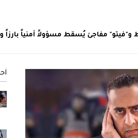
و"فيتو" مفاجئ يُسقط مسؤولاً أمنياً بارزاً 
أحد