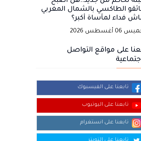
تة تحاكم من جديد..هل أصبح
ئقو الطاكسي بالشمال المغربي
اش فداء لمأساة أكبر؟
 06 أغسطس 2026
عنا على مواقع التواصل
جتماعية
تابعنا على الفيسبوك
تابعنا على اليوتيوب
تابعنا على انستغرام
تابعنا على التويتر