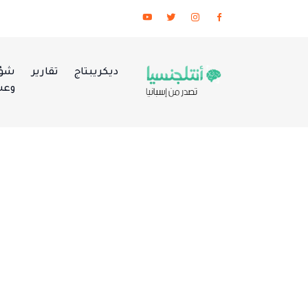
ديكريبتاج
تقارير
شؤو
وعس