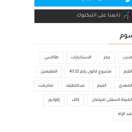
تابعنا على التيكتوك
وم
درب
عجز
الاستخبارات
طاكسي
لقيم
مشروع قانون رقم 43.22
المقيمين
لمهدي
الميم
عبداللطيف
تمازيغت
لغرفة السفلى للبرلمان
كاف
إكوادور
بد الإله