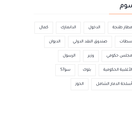
وم
طار طنجة
الدخول
الدانمارك
كمال
طات
صندوق النقد الدولي
الديوان
جلس حكومي
وزير
الرسول
لأغلبية الحكومية
بلوك
سو57
سلحة الدمار الشامل
الحوز