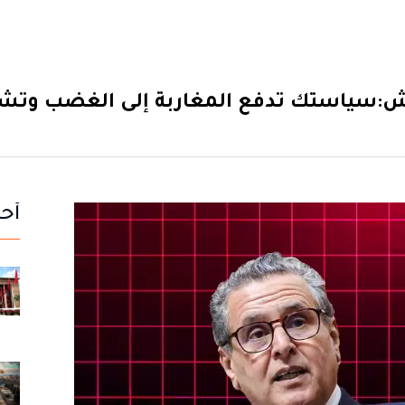
نوش:سياستك تدفع المغاربة إلى الغضب وتشكل
أحد