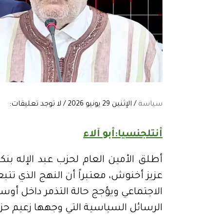
سياسة
/ الإثنين 29 يونيو 2026 / لا توجد تعليقات:
أنتلجنسيا:أبو آلاء
أطلق الأمين العام لحزب عبد الإله بنك
عزيز أخنوش، معتبراً أن النهج الذي تتب
الاجتماعي ويؤجج حالة التذمر داخل أو
الرسائل السياسية التي وجهها زعيم حزب