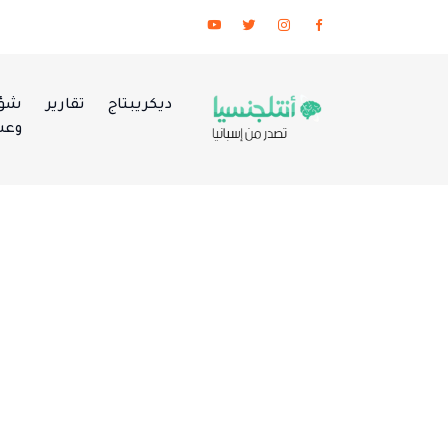
ديكريبتاج
تقارير
شؤو
وعس