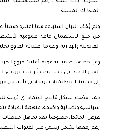
اعتُبرت “ذات قيمة”، رغم مساهمتها المس
المعارك المحلية.
ولم يُخف البيان استياءه مما اعتبره صمتاً 
من منع لاستعمال قاعة عمومية لأنشطة 
القانونية والإدارية، وهو ما اعتبرته الفروع ت
وفي خطوة تصعيدية قوية، أعلنت فروع الحزب ب
القرار الصادر في حقه مجحفاً وغير مبرر، مع ال
إلى مكانته التنظيمية وتاريخه في تأسيس فروع
كما رفضت بشكل قاطع اعتماد أي تزكية للترش
سياسية ونضالية واضحة، متهمة القيادة بتجا
عرض الحائط، خصوصاً بعد تجاهل خلاصات الجم
رغم رفعها بشكل رسمي عبر القنوات التنظيم