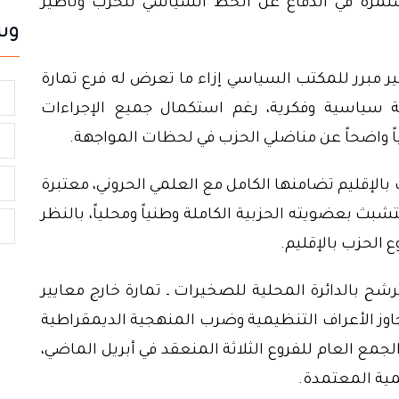
تمرة في الدفاع عن الخط السياسي للحزب وتأطير
وس
غير مبرر للمكتب السياسي إزاء ما تعرض له فرع تمارة
ف
سياسية وفكرية، رغم استكمال جميع الإجراءات
خلياً واضحاً عن مناضلي الحزب في لحظات المواجهة.
ا
ا
الإقليم تضامنها الكامل مع العلمي الحروني، معتبرة
تشبث بعضويته الحزبية الكاملة وطنياً ومحلياً، بالنظر
e
 الحزب بالإقليم.
ح بالدائرة المحلية للصخيرات ـ تمارة خارج معايير
وز الأعراف التنظيمية وضرب المنهجية الديمقراطية
ع العام للفروع الثلاثة المنعقد في أبريل الماضي،
ية المعتمدة.