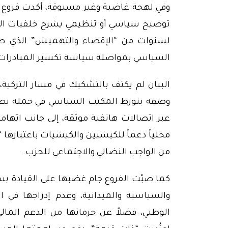
وفي لهجة غاضبة وغير مسبوقة، أكدت فروع ال
توضيح سياسي أو تنظيمي يشرح خلفيات القرا
لسنوات من “الإقصاء والتهميش” الذي طال
السياسي بمواصلة سياسة تكسير المبادرات ا
البيان لم يكتف بالتشكيك في مسار التزكية،
وصفه بتورط المكتب السياسي في حملة تض
عبر اتصالات هاتفية موثقة، إلى جانب اتهام
محلياً دعماً للكيشيين والكيشيات باعتبارها “إ
من الواجب النضالي والاجتماعي للحزب.
كما صبّت الفروع جام غضبها على القيادة ب
والسياسية والميدانية، وعدم إدراجها في 
الوطني، فضلاً عن حرمانها من الدعم المال