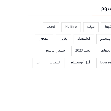
وم
يفا
هيآت
Hellfire
لاماب
لإسلام
الشهداء
بنزين
الغابون
لجفاف
سنة 2023
سيدي قاسم
bours
أمل أبومسلم
المدونة
حر