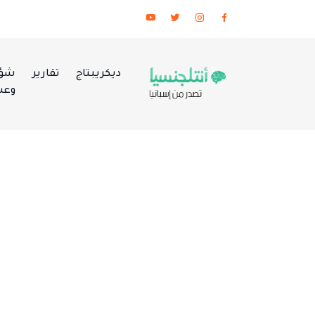
ديكريبتاج
تقارير
شؤو
وعس