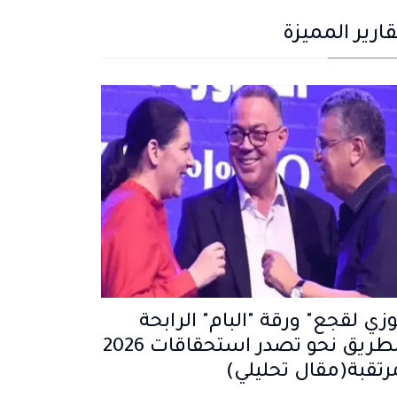
قارير المميزة
زي لقجع" ورقة "البام" الرابحة
والطريق نحو تصدر استحقاقات 2026
رتقبة(مقال تحليلي)