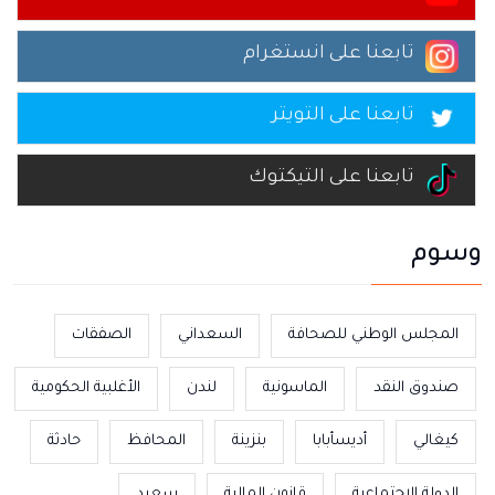
تابعنا على انستغرام
تابعنا على التويتر
تابعنا على التيكتوك
وسوم
المجلس الوطني للصحافة
السعداني
الصفقات
صندوق النقد
الماسونية
لندن
الأغلبية الحكومية
كيغالي
أديسأبابا
بنزينة
المحافظ
حادثة
الدولة الاجتماعية
قانون المالية
سعيد