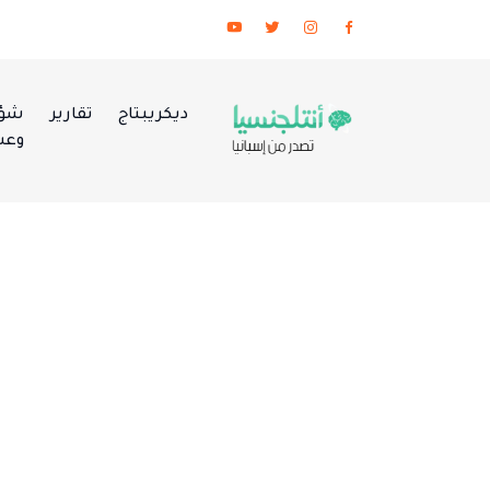
ديكريبتاج
تقارير
شؤو
وعس