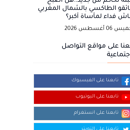
تة تحاكم من جديد..هل أصبح
ئقو الطاكسي بالشمال المغربي
اش فداء لمأساة أكبر؟
 06 أغسطس 2026
عنا على مواقع التواصل
جتماعية
تابعنا على الفيسبوك
تابعنا على اليوتيوب
تابعنا على انستغرام
تابعنا على التويتر