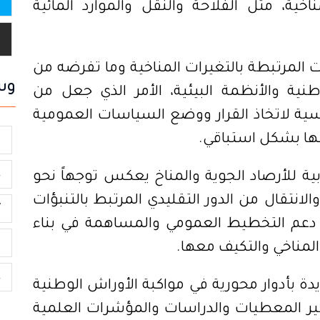
ية، مثل الفلاحة والنقل والموارد المائية
ت المرتبطة بالتغيرات المناخية وما تفرضه من
وس
ية والأنظمة البيئية، الأمر الذي جعل من
سية لاتخاذ القرار ووضع السياسات العمومية
ها بشكل استباقي.
م
ع
بية للأرصاد الجوية والمناخ يعكس توجهاً نحو
الانتقال من الدور التقليدي المرتبط بالتنبؤات
V
ل دعم التخطيط العمومي والمساهمة في بناء
ا
المناخي والتكيف معها.
ع
 بأدوار محورية في مواكبة الأوراش الوطنية
فير المعطيات والدراسات والمؤشرات العلمية