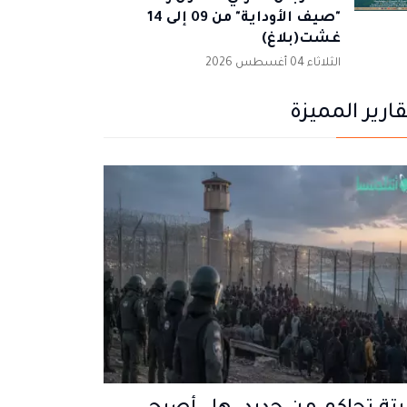
"صيف الأوداية" من 09 إلى 14
غشت(بلاغ)
الثلاثاء 04 أغسطس 2026
قارير المميزة