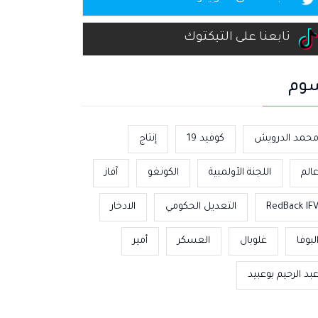
تابعنا على التيكتوك
وم
حمد الدرويش
كوفيد 19
إنتاج
الم
اللجنة الأولمبية
الكونغو
آفاز
RedBack IF
التعديل الحكومي
الادخار
لبوفا
غلوبال
العسكر
أمير
بد الرحيم بوعبيد