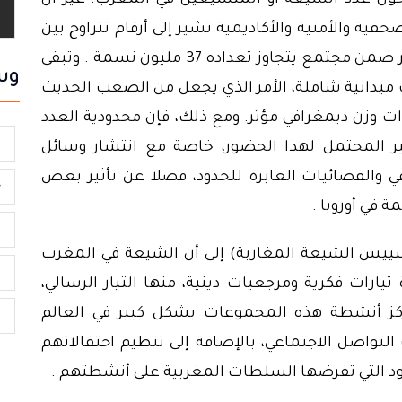
حول عدد الشيعة أو المتشيعين في المغرب. غير أن
ية والأمنية والأكاديمية تشير إلى أرقام تتراوح بين
بضعة الاف وعشرات الالاف على أقصى تقدير ضمن مجتمع يتجاوز تعداده 37 مليون نسمة . وتبقى
وس
ت ميدانية شاملة، الأمر الذي يجعل من الصعب الحديث
ت وزن ديمغرافي مؤثر. ومع ذلك، فإن محدودية العدد
ب
ر المحتمل لهذا الحضور، خاصة مع انتشار وسائل
ي والفضائيات العابرة للحدود، فضلا عن تأثير بعض
ح
 في أوروبا .
ا
ييس الشيعة المغاربة) إلى أن الشيعة في المغرب
م
يارات فكرية ومرجعيات دينية، منها التيار الرسالي،
تتركز أنشطة هذه المجموعات بشكل كبير في العالم
ب
 التواصل الاجتماعي، بالإضافة إلى تنظيم احتفالاتهم
يود التي تفرضها السلطات المغربية على أنشطتهم .