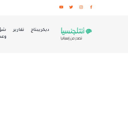
ديكريبتاج
تقارير
شؤو
وعس