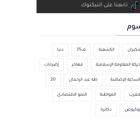
تابعنا على التيكتوك
وم
نكيران
الكشفية
ف35
دنيا
ركة المقاومة الإسلامية
مهاجر
إضرابات
لساعة الإضافية
طه عبد الرحمان
20
غرب
المواطنة
النمو الاقتصادي
وكيوض
دكاترة