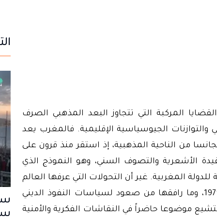
الت
ايا المركبة التي تتجاوز البعد المذهبي الصرف
حي والتوازنات الجيوسياسية الإقليمية. فالمغرب يعد
 تجانسا من الناحية المذهبية، إذ استقر منذ قرون على
قيدة الأشعرية والتصوف السني، وهو النموذج الذي
لدولة المغربية. غير أن التحولات التي عرفها العالم
الإسلامي منذ انتصار الثورة الإيرانية سنة 1979، وما رافقها من صعود لسياسات النفوذ الديني
سب
لتشيع موضوعا حاضراً في النقاشات الفكرية والأمنية
سا