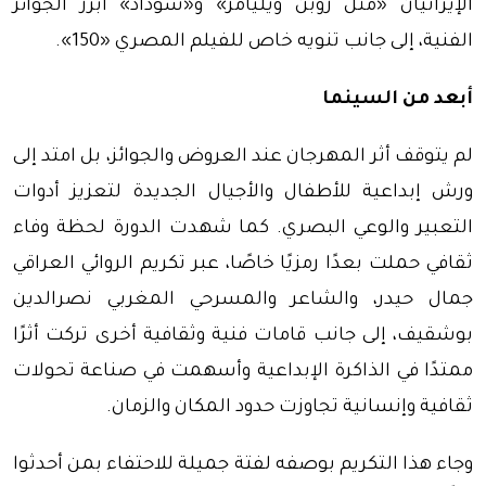
الإيرانيان «مثل روبن ويليامز» و«سوداد» أبرز الجوائز
الفنية، إلى جانب تنويه خاص للفيلم المصري «150».
أبعد من السينما
لم يتوقف أثر المهرجان عند العروض والجوائز، بل امتد إلى
ورش إبداعية للأطفال والأجيال الجديدة لتعزيز أدوات
التعبير والوعي البصري. كما شهدت الدورة لحظة وفاء
ثقافي حملت بعدًا رمزيًا خاصًا، عبر تكريم الروائي العراقي
جمال حيدر، والشاعر والمسرحي المغربي نصرالدين
بوشقيف، إلى جانب قامات فنية وثقافية أخرى تركت أثرًا
ممتدًا في الذاكرة الإبداعية وأسهمت في صناعة تحولات
ثقافية وإنسانية تجاوزت حدود المكان والزمان.
وجاء هذا التكريم بوصفه لفتة جميلة للاحتفاء بمن أحدثوا