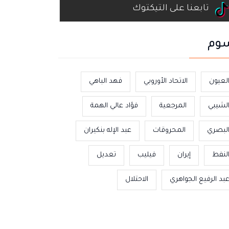
تابعنا على التيكتوك
وم
لعيون
الاتحاد الأوروبي
فهد الباهي
لشيبي
المرجعية
فؤاد عالي الهمة
لبصري
المحروقات
عبد الإله بنكيران
لنفط
إيران
فيليب
تعديل
بد الرفيع الجواهري
الاحتلال