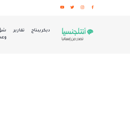
ديكريبتاج
تقارير
شؤو
وعس