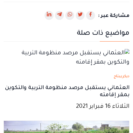
رابط
رابط
رابط
رابط
رابط
مشاركة عبر :
يفتح
يفتح
يفتح
يفتح
يفتح
مواضيع ذات صلة
في
في
في
في
في
نافذة
نافذة
نافذة
نافذة
نافذة
جديدة
جديدة
جديدة
جديدة
جديدة
ديكريبتاج
العثماني يستقبل مرصد منظومة التربية والتكوين
بمقر إقامته
الثلاثاء 16 فبراير 2021