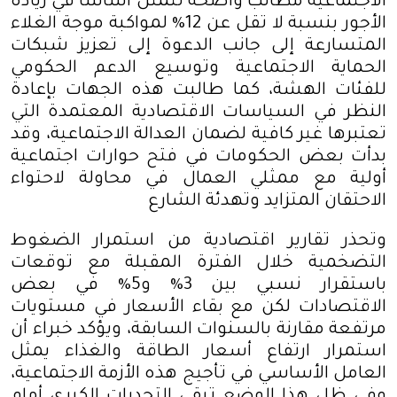
الاجتماعية مطالب واضحة تتمثل أساسًا في زيادة
الأجور بنسبة لا تقل عن 12% لمواكبة موجة الغلاء
المتسارعة إلى جانب الدعوة إلى تعزيز شبكات
الحماية الاجتماعية وتوسيع الدعم الحكومي
للفئات الهشة، كما طالبت هذه الجهات بإعادة
النظر في السياسات الاقتصادية المعتمدة التي
تعتبرها غير كافية لضمان العدالة الاجتماعية، وقد
بدأت بعض الحكومات في فتح حوارات اجتماعية
أولية مع ممثلي العمال في محاولة لاحتواء
الاحتقان المتزايد وتهدئة الشارع
وتحذر تقارير اقتصادية من استمرار الضغوط
التضخمية خلال الفترة المقبلة مع توقعات
باستقرار نسبي بين 3% و5% في بعض
الاقتصادات لكن مع بقاء الأسعار في مستويات
مرتفعة مقارنة بالسنوات السابقة، ويؤكد خبراء أن
استمرار ارتفاع أسعار الطاقة والغذاء يمثل
العامل الأساسي في تأجيج هذه الأزمة الاجتماعية،
وفي ظل هذا الوضع تبقى التحديات الكبرى أمام