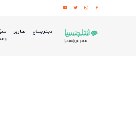
ديكريبتاج
تقارير
شؤو
وعس