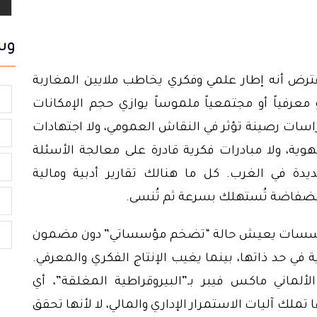
وس
ترض أنه إطار علمي وفكري يخاطب ملايين المغاربة
س
 أو معرفياً أو مجتمعياً ملموساً يوازي حجم الإمكانات
دراسات رصينة تؤثر في النقاش العمومي، ولا اجتهادات
ا
ية، ولا مبادرات فكرية قادرة على معالجة الأسئلة
و
ديدة في الغرب. كل ما هنالك تقارير أدبية ومالية
فضفاضة تُستهلك بسرعة ثم تُنسى.
ا
 المؤسسات يعيش حالة “تضخم مؤسساتي” دون مضمون
ا
 في حد ذاتها، بينما يغيب الإنتاج الفكري والمعرفي.
لماني ماكس فيبر بـ”البيروقراطية المغلقة”، أي
لك آليات الاستمرار الإداري والمالي، لا لأنها تحقق