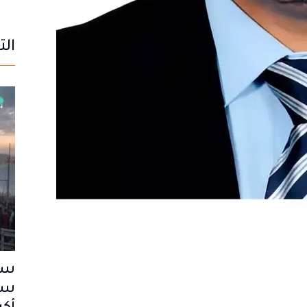
الت
سب
سا