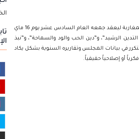
أكب
الخميس
عاد ما يسمى بـ المجلس الأوروبي للعلماء المغاربة ليعقد جمعه العام السادس عشر يوم 16 ماي
تاب
 التدين الرشيد”، و”دين الحب والود والسماحة”، و”نبذ
الإ
تكرر في بيانات المجلس وتقاريره السنوية بشكل يكاد
ياً أو إصلاحياً حقيقياً.