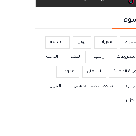
وم
لوك
مقررات
اروين
الأسلحة
لمحروقات
راشيد
الذكاء
الداخلة
زارة الداخلية
الشمال
عمومي
لإدارة
جامعة محمد الخامس
العربي
لجزائر