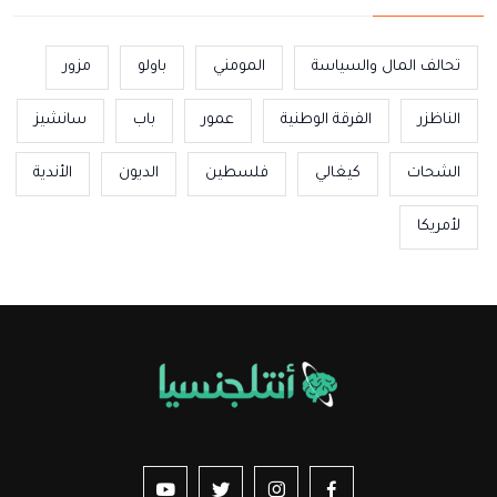
تحالف المال والسياسة
المومني
باولو
مزور
الناظزر
الفرقة الوطنية
عمور
باب
سانشيز
الشحات
كيغالي
فلسطين
الديون
الأندية
لأمريكا
us sur YouTube
vez-nous sur Twitter
Suivez-nous sur Instagram
Suivez-nous sur Facebook