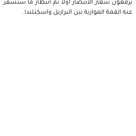
يرفعون شعار الانتصار أولا ثم انتظار ما ستسفر
عنه القمة الموازية بين البرازيل واسكتلندا.