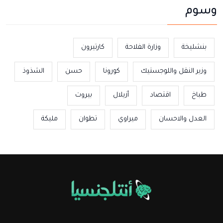
وسوم
بنشليخة
وزارة الفلاحة
كارتيرون
وزير النقل واللوجستيك
كورونا
حسن
الشذوذ
طباخ
اقتصاد
أزيلال
بيروت
العدل والاحسان
ميراوي
تطوان
مليكة