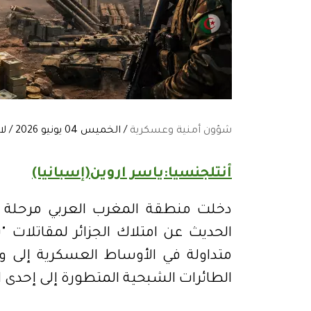
شؤون أمنية وعسكرية
/ الخميس 04 يونيو 2026 / لا توجد تعليقات:
أنتلجنسيا:ياسر اروين(إسبانيا)
دخلت منطقة المغرب العربي مرحلة 
متداولة في الأوساط العسكرية إلى
الطائرات الشبحية المتطورة إلى إحدى الق