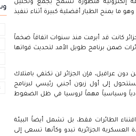
مة إلكترونية متطورة تسمح بجمع وتحليل
وس
وهو ما يمنح الطيار أفضلية كبيرة أثناء تنفيذ
م
زائر كانت قد أبرمت منذ سنوات اتفاقاً ضخماً
م
رات ضمن برنامج طويل الأمد لتحديث قواتها
ا
ق
ن دون عراقيل، فإن الجزائر لن تكتفي بامتلاك
تتحول إلى أول زبون أجنبي رئيسي لبرنامج
k
قتصادياً وسياسياً مهماً لروسيا في ظل الضغوط
تناء الطائرات فقط، بل تشمل أيضاً البيئة
 العسكرية الجزائرية تبدو وكأنها تسعى إلى