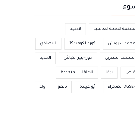
وم
نظمة الصحة العالمية
لادجيد
حمد الدرويش
كوروناـكوفيد19
البيضاةي
لمنتخب المغربي
جون-بيير الكباش
الجديد
رض
بوفا
الطاقات المتجددة
DGSE الصحراء
أبو عبيدة
بانغو
ولد