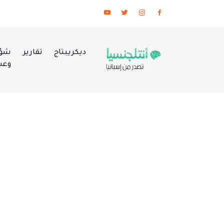
ديكريبتاج
تقارير
شؤو
وعس