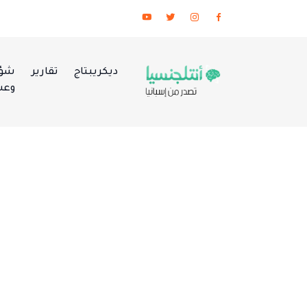
ديكريبتاج
تقارير
شؤو
وعس