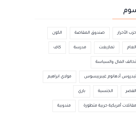
وم
زب الأحرار
صندوق المقاصة
الكون
لعام
تمازيغت
مدرسة
كاف
حالف المال والسياسة
يدروس أدهانوم غيبرييسوس
مولاي ابراهيم
لفصر
الجنسية
باري
قاتلات أمريكية حربية متطورة
مندوبية