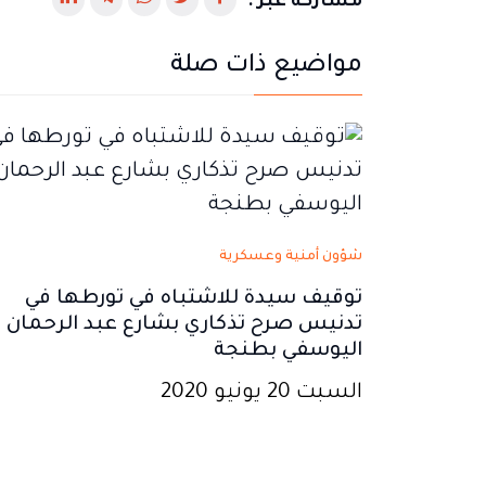
رابط
رابط
رابط
رابط
رابط
مشاركة عبر :
يفتح
يفتح
يفتح
يفتح
يفتح
مواضيع ذات صلة
في
في
في
في
في
نافذة
نافذة
نافذة
نافذة
نافذة
جديدة
جديدة
جديدة
جديدة
جديدة
شؤون أمنية وعسكرية
توقيف سيدة للاشتباه في تورطها في
تدنيس صرح تذكاري بشارع عبد الرحمان
اليوسفي بطنجة
السبت 20 يونيو 2020