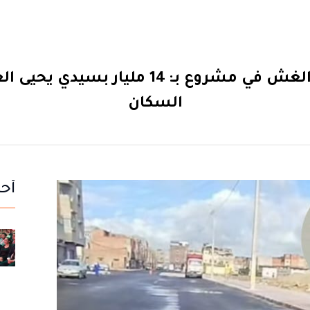
فضيحة: أمطار خفيفة تفضح الغش في مشروع 
السكان
أحد