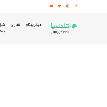
ديكريبتاج
تقارير
شؤو
وعس