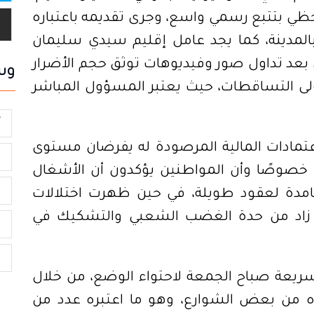
ي بتتبع رسمي واسع، وجرى تقديمه باعتباره
المدينة، كما يجد عامل إقليم سيدي سليمان
ي بعد تداول صور وفيديوهات توثق حجم الأضرار
وس
ولى التساقطات، حيث يعتبر المسؤول المباشر
أ
عتمادات المالية المرصودة له يفرضان مستوى
و
ذ، خصوصًا وأن المواطنين يؤكدون أن الأشغال
ا
مدة لعقود طويلة، في حين ظهرت اختلالات
 زاد من حدة الغضب الشعبي والتشكيك في
ا
م
ريعة صباح الجمعة لاحتواء الوضع، من خلال
 من بعض الشوارع، وهو ما اعتبره عدد من