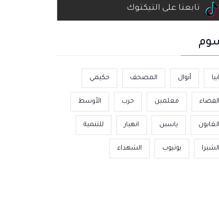
تابعنا على التيكتوك
وم
بيا
أنوال
المصحف
حكيمي
لفضاء
معلمين
حرب
الأوسط
لغابون
ياسبن
انهيار
للتنمية
لشيرا
يوتيوب
الشهداء