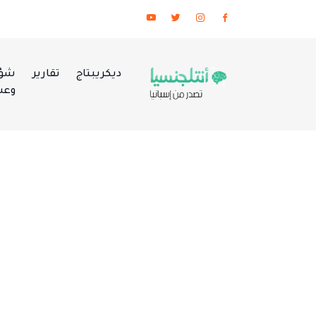
ديكريبتاج
تقارير
شؤو
وعس