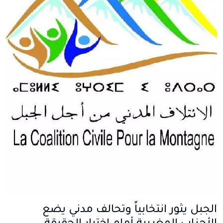
الجبل يثور انتخابياً وتحالف مدني يضع