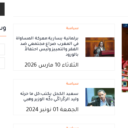
وس
سياسة
برلمانية يسارية:معركة المساواة
في المغرب صراع مجتمعي ضد
ا
الفقر والتمييز وليس احتفالاً
بالورود
ا
الثلاثاء 10 مارس 2026
سياسة
سعيد الكحل يكتب:كل ما حرثه
وليد الرﯕراﯕـي دكّه الوزير وهبي
الجمعة 01 نونبر 2024