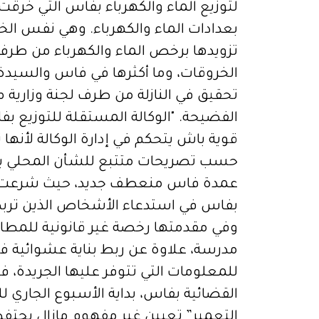
لتوزيع الماء والكهرباء بفاس التي خرقت 
بعدادات الماء والكهرباء. وهي نفس الخر
تزويدها برخص الماء والكهرباء من طرف ال
الخروقات، وما أكثرها في فاس والسيدة 
تحقيق في النازلة من طرف لجنة وزارية من
الفضيحة. "الوكالة المستقلة للتوزيع 
قوية باش يتحكم في إدارة الوكالة لأنها 
حسب تصريحات متتبع للشأن المحلي بال
عمدة فاس منعطف جديد، حيث شرعت عن
بفاس في استدعاء الأشخاص الذين تربطه
وفي مقدمتها رخصة غير قانونية للمطاب
مدرسة، علاوة عن ربط بناية عشوائية فو
للمعلومات التي تتوفر عليها الجريدة،
القضائية بفاس، بداية الأسبوع الجار
التعمير” تعيين غير مفهوم مازال يحتفظ