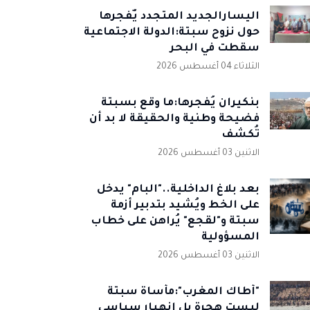
اليسارالجديد المتجدد يٌفجرها
حول نزوح سبتة:الدولة الاجتماعية
سقطت في البحر
الثلاثاء 04 أغسطس 2026
بنكيران يُفجرها:ما وقع بسبتة
فضيحة وطنية والحقيقة لا بد أن
تُكشف
الاثنين 03 أغسطس 2026
بعد بلاغ الداخلية.."البام" يدخل
على الخط ويُشيد بتدبير أزمة
سبتة و"لقجع" يُراهن على خطاب
المسؤولية
الاثنين 03 أغسطس 2026
"أطاك المغرب":مأساة سبتة
ليست هجرة بل انهيار سياسي