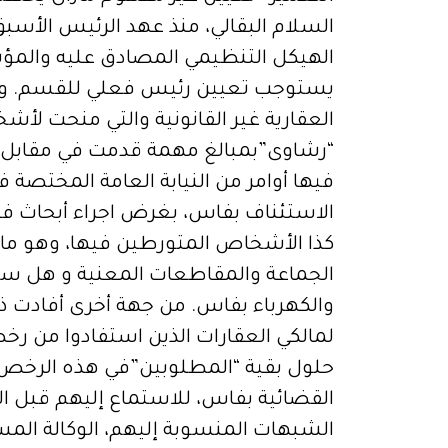
السلام البقالي، منذ عهد الرئيس الأس
الهيكل التنظيمي المصادق عليه والمؤشر
يستوجب تعيين رئيس فعلي للقسم. وزا
العقارية غير القانونية والتي منحت لأ
“رشاوى”بمبالغ مهمة قدمت في مقابل ذ
فيها أوامر من النيابة العامة المختصة 
الاستئناف بفاس، بغرض اجراء أبحاث في
كذا الأشخاص المتورطين فيها، وهو م
الجماعة والمقاطعات المعنية و هل سيش
والكهرباء بفاس. من جهة أخرى أفادت ذ
لمالكي العقارات الذين استفادوا من ر
حلول بقية “المطلوبين”في هذه الرخص،
القضائية بفاس، للاستماع إليهم قبل 
الشبهات المنسوبة إليهم، الوكالة ال