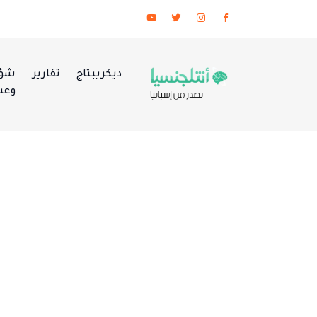
ديكريبتاج
تقارير
شؤو
وعس