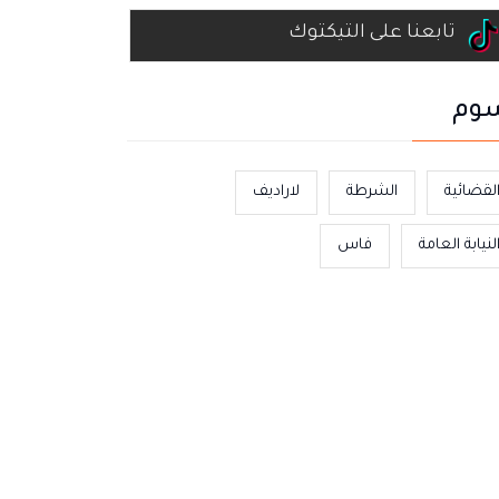
تابعنا على التيكتوك
وم
لقضائية
الشرطة
لاراديف
لنيابة العامة
فاس