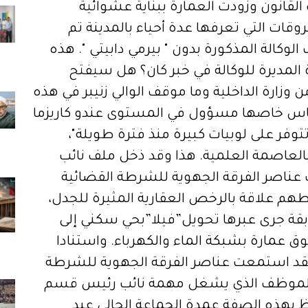
القانون وزودت العمارة ببناية عشوائية
وقات التي تعرفها عدة أحياء بالمدينة تم
وكالة المذكورة بدون " بيرمي دابيتي ". هذه
المديرة للوكالة في خبر كان؟ هل سيفتح
 وزارة الداخلية وما موقف الوالي زنيبر في هذه
بفاس خاصها مسؤول في المستوى عندو كاريزما
تتوفر على لوبيات كبيرة منذ فترة طويلة"،
عاصمة العلمية. هذا وقد ذخل ملف نائب
اصر الفرقة الجهوية للشرطة القضائية
م علاقة بالرخص العقارية المثيرة للجدل،
قة جرى عبرها تحويل”فيلا”بحي سكني إلى
ق عمارة بشبكة الماء والكهرباء. واستنادا
 فقد استمعت عناصر الفرقة الجهوية للشرطة
ي للموظف الذي يشغل مهمة نائب رئيس قسم
 بهذه الصفة عمدة الجماعة الحالي عبد