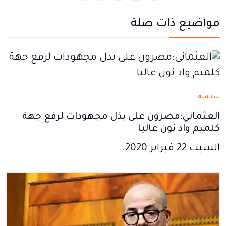
يفتح
يفتح
يفتح
يفتح
يفتح
مواضيع ذات صلة
في
في
في
في
في
نافذة
نافذة
نافذة
نافذة
نافذة
جديدة
جديدة
جديدة
جديدة
جديدة
سياسة
العثماني:مصرون على بذل مجهودات لرفع جهة
كلميم واد نون عاليا
السبت 22 فبراير 2020