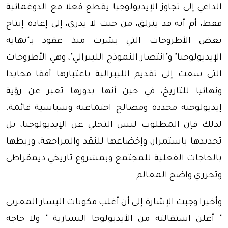
الداعي إلى تجاوز الإيديولوجيا يقطع فعلا مع الدوغمائية
فقط، أم أنه قد ينزلق، من حيث لا يدري، إلى إعادة إنتاج
بعض الأطروحات التي بشرت منذ عقود بـ"نهاية
الإيديولوجيا" و"انتصار النموذج الليبرالي"، وهي الأطروحات
التي سعت إلى تقديم الليبرالية باعتبارها أفقا محايدا
ونهائيا للتاريخ، في حين أنها بدورها تعبر عن رؤية
إيديولوجية محددة ومصالح اجتماعية وسياسية قائمة.
لذلك فإن المطلوب ليس التخلي عن الإيديولوجيا، بل
تجديدها باستمرار، وإخضاعها للنقد والمراجعة، وربطها
بالحاجات الفعلية للمجتمع وبمشروع تاريخي ديمقراطي
وتحرري واضح المعالم.
وأخيرا وجبت الإشارة إلى أن أغلب مكونات اليسار المغربي
" أعلن استقالته من الأيديولوجا اليسارية " ولا حاجة