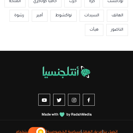
بودابست
كرة
حرث
حافيا كوناكري
المنحة
الهاتف
السيدات
نواكشوط
أمير
رشوة
الناضور
هيآت
us sur YouTube
vez-nous sur Twitter
Suivez-nous sur Instagram
Suivez-nous sur Facebook
اتصل بنا
|
فريق العمل
|
سياسة الخصوصية
|
شروط الاستخدام