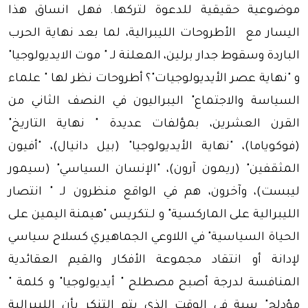
موضوعية حقيقية للدعوة لتركها. فهل انساق هذا
اليسار مع الأطروحات الليبرالية، لما بعد نهاية الحرب
الباردة وسقوط جدار برلين، المعلنة لـ " موت الايديولوجيا"
و "نهاية عصر الأيديولوجيات"؟ أطروحات نظر لها " علماء
السياسة والاجتماع" اليبراليون في النصف الثاني من
القرن العشرين، بمؤلفات عديدة " نهاية التاريخ"
(فوكوياما)، "نهاية الأيديولوجيا" (بيل دانيال)، "أفيون
المثقفين" (ريمون آرون)، "الإنسان السياسي" (سيمور
ليبست)، وآخرون، هم في الواقع منظرون لـ " انتصار
الليبرالية على الماركسية" و لـتكريس "هيمنة اليمين على
الحياة السياسية" في اللاوعي الجماهيري كسلاح سياسي
لإدانة أو انتقاد مجموعة الأفكار والقيم العقائدية
المنافسة لدرجة أصبح مصطلح " أيديولوجيا" و كلمة "
مؤدلج" سبة في الوقت الذي يتم التنكر بأن الليبرالية