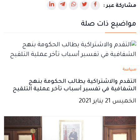
رابط
رابط
رابط
رابط
رابط
مشاركة عبر :
يفتح
يفتح
يفتح
يفتح
يفتح
مواضيع ذات صلة
في
في
في
في
في
نافذة
نافذة
نافذة
نافذة
نافذة
جديدة
جديدة
جديدة
جديدة
جديدة
سياسة
التقدم والاشتراكية يطالب الحكومة بنهج
الشفافية في تفسير أسباب تأخر عملية التلقيح
الخميس 21 يناير 2021