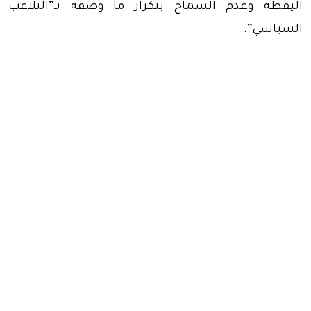
اليقظة وعدم السماح بتكرار ما وصفه بـ”التلاعب
السياسي”.