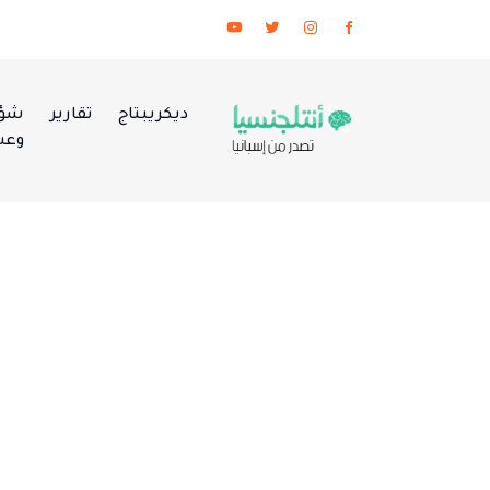
ديكريبتاج
تقارير
شؤو
وعس