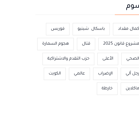
وم
مال مقداد
باسكال شينيو
فوربس
شروع قانون 2025
قتال
هجوم السمارة
لصحي
الأعلى
حزب التقدم والاشتراكية
جل آلي
الإضراب
عالمي
الكويت
اكلاين
خارطة