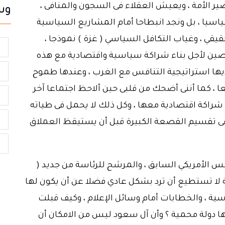
الأمة ، ويعيش العقلاء فى السجون والمنافى ،
وس
سياسيا ، بل ونجد انبطاحا أمام المشاريع السياسية
قيقي ، وغياب التكافل السياسي ( غزة ) نموذجا ،
ك
صين لأجل بناء شراكة سياسية واقتصادية مع هذه
م
لديها استراتيجية التنافس مع الغرب ، وعندها طموح
ا ، كما أننى أضحك من قلبى حين ألاحظ اجتماعا آخر
ا
ء شراكة اقتصادية معها ، وكل ذلك لا يحمل فى طياته
ر
فى تقسيم القصعة الكبيرة قبل أن يستيقظ العملاق
م
الأمريكي السابق ، والمرشح للرئاسة من جديد (
ة لا تستطيع أن ترد بشكل عادي فضلا عن أن يكون لها
ية ، والخطابات أمام وسائل الإعلام ، وكيف قبلت
ها دولة محمية ؟ وأن آل سعود ليس من الامكان أن