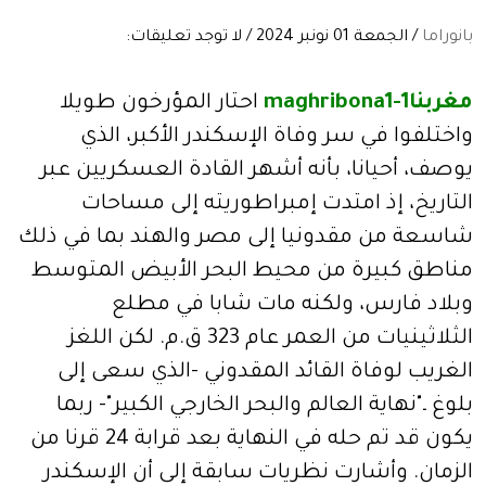
بانوراما
/ الجمعة 01 نونبر 2024 / لا توجد تعليقات:
مغربنا1-maghribona1
احتار المؤرخون طويلا
واختلفوا في سر وفاة الإسكندر الأكبر، الذي
يوصف، أحيانا، بأنه أشهر القادة العسكريين عبر
التاريخ، إذ امتدت إمبراطوريته إلى مساحات
شاسعة من مقدونيا إلى مصر والهند بما في ذلك
مناطق كبيرة من محيط البحر الأبيض المتوسط
وبلاد فارس، ولكنه مات شابا في مطلع
الثلاثينيات من العمر عام 323 ق.م. لكن اللغز
الغريب لوفاة القائد المقدوني -الذي سعى إلى
بلوغ ـ"نهاية العالم والبحر الخارجي الكبير"- ربما
يكون قد تم حله في النهاية بعد قرابة 24 قرنا من
الزمان. وأشارت نظريات سابقة إلى أن الإسكندر