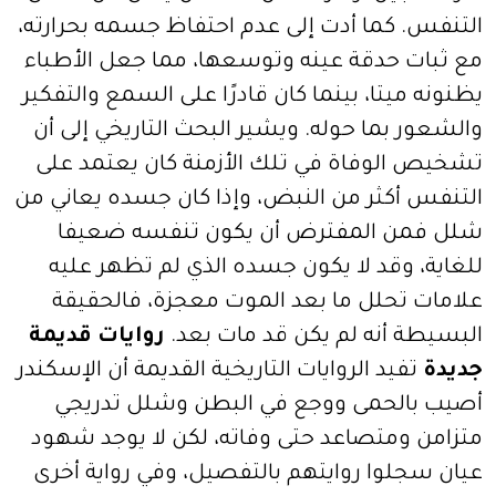
التنفس. كما أدت إلى عدم احتفاظ جسمه بحرارته،
مع ثبات حدقة عينه وتوسعها، مما جعل الأطباء
يظنونه ميتا، بينما كان قادرًا على السمع والتفكير
والشعور بما حوله. ويشير البحث التاريخي إلى أن
تشخيص الوفاة في تلك الأزمنة كان يعتمد على
التنفس أكثر من النبض، وإذا كان جسده يعاني من
شلل فمن المفترض أن يكون تنفسه ضعيفا
للغاية، وقد لا يكون جسده الذي لم تظهر عليه
علامات تحلل ما بعد الموت معجزة، فالحقيقة
البسيطة أنه لم يكن قد مات بعد.
روايات قديمة
جديدة
تفيد الروايات التاريخية القديمة أن الإسكندر
أصيب بالحمى ووجع في البطن وشلل تدريجي
متزامن ومتصاعد حتى وفاته، لكن لا يوجد شهود
عيان سجلوا روايتهم بالتفصيل، وفي رواية أخرى