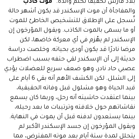
بلاد فارس تحقيقا لحلم والده.
"موت كاذب"
والمفاجأة أن موت الإسكندر قد يكون أشهر حالة
تُسجل على الإطلاق للتشخيص الخاطئ للموت
أو ما يسمى بالموت الكاذب. ويقول المؤرخون إن
الإسكندر لم يهُزم في أي معركة خاضها، لكن
مرضا نادرًا قد يكون أودى بحياته. وخلصت دراسة
حديثة إلى أن الإسكندر لقي حتفه بسبب اضطراب
عصبي حاد نادر، وهو ضعف سريع للعضلات يؤدي
إلى الشلل. لكن الكشف الأهم أنه بقي 6 أيام على
قيد الحياة وهو مشلول قبل وفاته الحقيقية،
بينما اعتقدت حاشيته أنه رحل، وربما كان يسمع
نقاشاتهم حول خلافته وترتيبات ما بعد رحيله،
بينما يستعدون لدفنه قبل أن يموت في النهاية.
ويقول المؤرخون إن جسد الإسكندر الأكبر لم
يتحلل لمدة ستة أيام بعد موته المفترض، مما