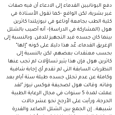
دفع اليونانيين القدماء إلى الادعاء أن فيه صفات
غير بشرية، لكن الواقع -كما تقول الأستاذة في
كلية الطب بجامعة أوتاغو في نيوزيلندا كاثرين
هول (المشاركة في الدراسة)- أنه أصيب بالشلل
بينما كان جسده قيد التجهيز للدفن. وبالنسبة إلى
الإغريق القدماء، عُد هذا دليلا على كونه "إلها"
بحسب معتقدات بعضهم، لكن بالنسبة إلى
كاثرين هول فإن هذا يثير تساؤلات لم تجب عنها
النظريات السابقة التي لم تقدم أي إجابة شافية
وكاملة عن عدم تحلل جسده طيلة ستة أيام بعد
وفاته. وقالت هول لصحيفة فوكس نيوز "لقد
عملت لمدة 5 سنوات في مجال الرعاية الطبية
الحرجة، ورأيت على الأرجح نحو عشر حالات
شبيهة.. إن الجمع بين الشلل الصاعد والقدرة