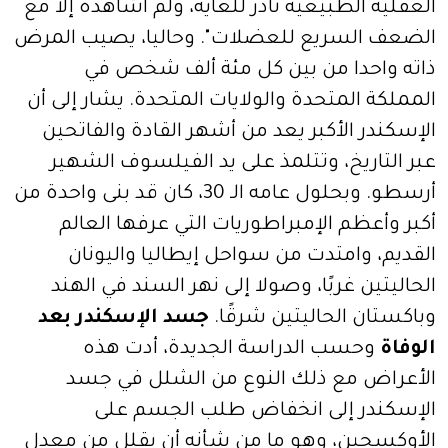
العقلية الطبيعية نادر للغاية، ولم أشاهده إلا مع
الضعف السريع للعضلات". وحاليا، يصيب المرض
ذاته واحدا من بين كل مئة ألف شخص في
المملكة المتحدة والولايات المتحدة. يشار إلى أن
الإسكندر الأكبر يعد من أشهر القادة والفاتحين
عبر التاريخ، وتتلمذ على يد الفيلسوف الشهير
أرسطو. وبحلول عامه الـ 30، كان قد بنى واحدة من
أكبر وأعظم الإمبراطوريات التي عرفها العالم
القديم، وامتدت من سواحل إيطاليا واليونان
الحاليتين غربًا، وصولا إلى نهر السند في الهند
وباكستان الحاليتين شرقًا.
جسد الإسكندر بعد
الوفاة
وحسب الدراسة الجديدة، أدت هذه
الأعراض مع ذلك النوع من الشلل في جسد
الإسكندر إلى انخفاض طلب الجسم على
الأوكسجين، وهو ما من شأنه أن يقلل من معدل