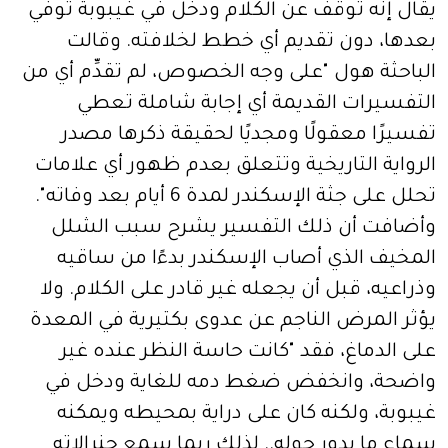
يقال إنه توقف عن الكلام ودخل في غيبوبة توفي
بعدها، دون تقديم أي خطط لخلافته. وقالت
الباحثة هول "على وجه الخصوص، لم تقدِّم أي من
التفسيرات القديمة أي إجابة شاملة تعطي
تفسيرًا معقولًا ومجديًا لحقيقة ذكرها مصدر
الرواية التاريخية وتتعلق بعدم ظهور أي علامات
تحلل على جثة الإسكندر لمدة 6 أيام بعد وفاته".
وأضافت أن ذلك التفسير يشرح سبب الشلل
المخيف الذي أصاب الإسكندر بدءًا من ساقيه
وذراعيه، قبل أن يجعله غير قادر على الكلام. ولا
يؤثر المرض الناجم عن عدوى بكتيرية في المعدة
على الدماغ، فقد "كانت حاسة النظر عنده غير
واضحة، وانخفض ضغط دمه للغاية ودخل في
غيبوبة، ولكنه كان على دراية بمحيطه ويمكنه
سماع ما يدور حوله.. لذلك ربما سمع جنرالاته