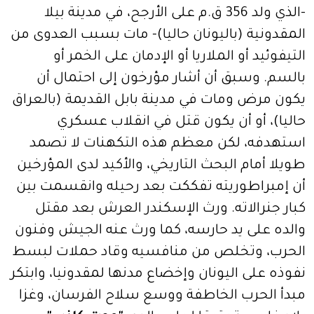
-الذي ولد 356 ق.م على الأرجح، في مدينة بيلا
المقدونية (باليونان حاليا)- مات بسبب العدوى من
التيفوئيد أو الملاريا أو الإدمان على الخمر أو
بالسم. وسبق أن أشار مؤرخون إلى احتمال أن
يكون مرض ومات في مدينة بابل القديمة (بالعراق
حاليا)، أو أن يكون قتل في انقلاب عسكري
استهدفه، لكن معظم هذه التكهنات لا تصمد
طويلا أمام البحث التاريخي، والأكيد لدى المؤرخين
أن إمبراطوريته تفككت بعد رحيله وانقسمت بين
كبار جنرالاته. ورث الإسكندر العرش بعد مقتل
والده على يد حارسه، كما ورث عنه الجيش وفنون
الحرب، وتخلص من منافسيه وقاد حملات لبسط
نفوذه على اليونان وإخضاع مدنها لمقدونيا، وابتكر
مبدأ الحرب الخاطفة ووسع سلاح الفرسان، وغزا