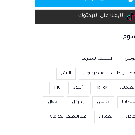
تابعنا على التيكتوك
وم
ونس
المملكة المغربية
هة الرباط سلا القنيطرة زعير
البشر
لعثماني
Tik Tok
أسود
F16
ريطانيا
فاينس
إسرائل
اعتقال
امل
العمران
عبد اللطيف الجواهري