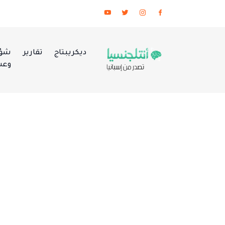
ديكريبتاج
تقارير
شؤو
وعس