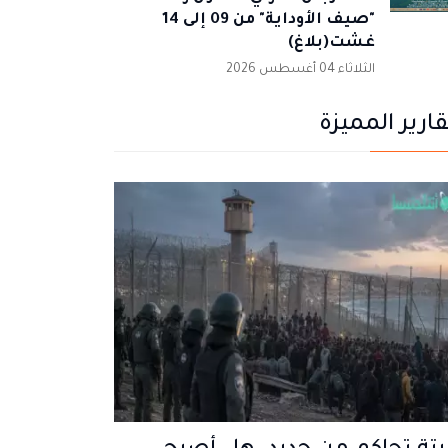
"صيف الأوداية" من 09 إلى 14
غشت(بلاغ)
الثلاثاء 04 أغسطس 2026
قارير المميزة