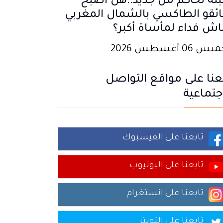
تة تحاكم من جديد..هل أصبح
ئقو الطاكسي بالشمال المغربي
اش فداء لمأساة أكبر؟
 06 أغسطس 2026
عنا على مواقع التواصل
جتماعية
تابعنا على الفيسبوك
تابعنا على اليوتيوب
تابعنا على انستغرام
تابعنا على التويتر