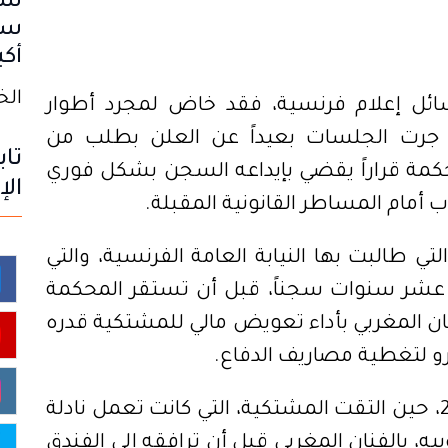
سب
سا
أكب
الخميس
ئل إعلام فرنسية، فقد خاض لمجرد أطوار
ا جرت الجلسات بعيداً عن العلن بطلب من
تاب
كمة قراراً يقضي بإيداعه السجن بشكل فوري
الإ
ب أمام المساطر القانونية المقبلة.
ي طالبت بها النيابة العامة الفرنسية، والتي
عشر سنوات سجناً، قبل أن تستقر المحكمة
 المغربي بأداء تعويض مالي للمشتكية قدره
وتعود جذور الملف إلى صيف سنة 2018، حين التقت المشتكية، التي كانت تعمل نادلة
يه، بالفنان المغربي قبل أن ترافقه إلى الفندق