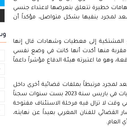
اتهامات خطيرة تتعلق بتعرضها لاعتداء جنسي
عد لمجرد ينفيها بشكل متواصل، مؤكداً أن
وس
 المشتكية إلى معطيات وشهادات قال إنها
ت مقربة منها أكدت أنها كانت في وضع نفسي
ت
وهو ما اعتبرته هيئة الدفاع مؤشراً داعماً
ج
ا
سعد لمجرد مرتبطاً بملفات قضائية أخرى داخل
يات في
باريس
سنة 2023 بست سنوات سجناً
ب
ضية أخرى تعود إلى سنة 2016، في وقت لا تزال فيه مرحلة الاستئناف مفتوحة
ع
 القضائي للفنان المغربي بعيداً عن نهايته،
 العام.