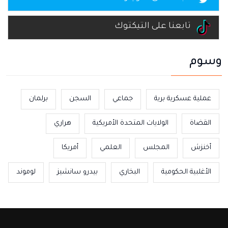
تابعنا على التيكتوك
وسوم
عملية عسكرية برية
جماعي
السجن
برلمان
القضاة
الولايات المتحدة الأمريكية
هراري
أخنزش
المجلس
العلمي
أمريكا
الأغلبية الحكومية
البخاري
بيدرو سانشيز
لوموند