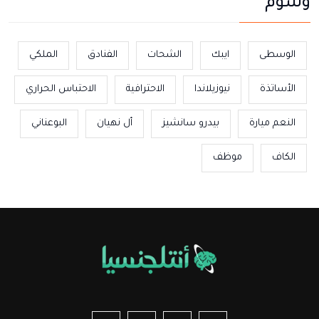
وسوم
الوسطى
ايبك
الشحات
الفنادق
الملكي
الأساتذة
نيوزيلاندا
الاحترافية
الاحتباس الحراري
النعم ميارة
بيدرو سانشيز
أل نهيان
البوعناني
الكاف
موظف