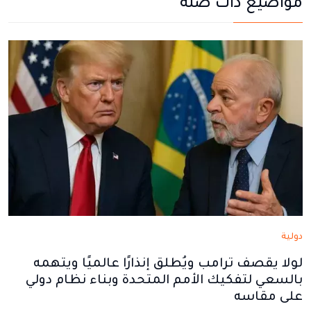
مواضيع ذات صلة
في
في
في
في
في
نافذة
نافذة
نافذة
نافذة
نافذة
جديدة
جديدة
جديدة
جديدة
جديدة
دولية
لولا يقصف ترامب ويُطلق إنذارًا عالميًا ويتهمه
بالسعي لتفكيك الأمم المتحدة وبناء نظام دولي
على مقاسه