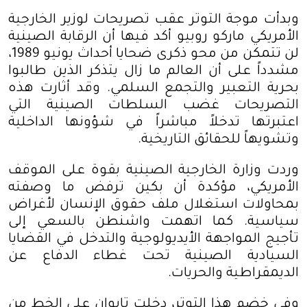
وبدأت موجة التوتر عقب تصريحات لوزير الخارجية
الأمريكي ماركو روبيو أكد فيها أن الرقابة الصينية
لن تتمكن من محو ذكرى ضحايا أحداث يونيو 1989،
مشدداً على أن العالم ما زال يتذكر الذين طالبوا
بحرية التعبير والتجمع السلمي. وقد أثارت هذه
التصريحات غضب السلطات الصينية التي
اعتبرتها تدخلاً مباشراً في شؤونها الداخلية
وتشويهاً للحقائق التاريخية
.
وردت وزارة الخارجية الصينية بقوة على الموقف
الأمريكي، مؤكدة أن بكين ترفض ما وصفته
بمحاولات استغلال ملف حقوق الإنسان لأغراض
سياسية. كما اتهمت واشنطن بالسعي إلى
تأجيج المواجهة الأيديولوجية والتدخل في القضايا
السيادية الصينية تحت غطاء الدفاع عن
الديمقراطية والحريات
.
وفي خضم هذا التوتر، دخلت تايوان على الخط من