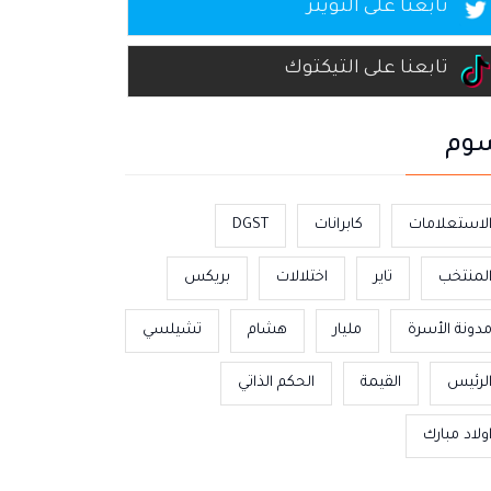
تابعنا على التويتر
تابعنا على التيكتوك
وم
لاستعلامات
كابرانات
DGST
لمنتخب
تاير
اختلالات
بريكس
دونة الأسرة
مليار
هشام
تشيلسي
لرئيس
القيمة
الحكم الذاتي
ولاد مبارك