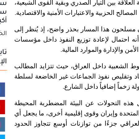
العلاقة بين التيار الصدري وبقية القوى الشيعية،
سب
مصالح الحزبية والاعتبارات الأمنية والاقتصادية
.
سا
أكب
 مسلحون هذا المسار بحذر واضح، إذ يُنظر إلى
الخميس
أنه احتمال لإعادة توزيع النفوذ داخل مؤسسات
ن والإدارة والموارد المالية
.
تاب
الإ
وط الشعبية داخل العراق، حيث تتزايد المطالب
د وتقليص نفوذ الجماعات غير الخاضعة لسلطة
لة زخماً إضافياً داخل الشارع
.
هذه التحولات عن البيئة المضطربة المحيطة
لمتحدة وإيران وقوى إقليمية أخرى، ما يجعل أي
راقي جزءًا من توازنات أوسع تتجاوز الحدود