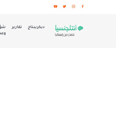
ديكريبتاج
تقارير
شؤو
وعس