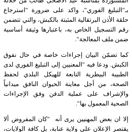
المستوردة بمناسبة عيد الأضحى طالب من خلاله
بـ"التبليغ الفوري"، واكد على ضرورة "استرجاع
حلقة الأذن البرتقالية المثبتة بالكبش، والتي تتضمن
رقم التسجيل الخاص به، باعتبارها وثيقة أساسية
ضمن ملف المعالجة".
كما تضمّن البيان إجراءات خاصة في حال نفوق
الكبش. ودعا فيه "المعنيين إلى التبليغ الفوري لدى
الطبيبة البيطرية التابعة للهيكل البلدي لحفظ
الصحة، من أجل معاينة الحيوان النافق ميدانياً
والإشراف على عملية الدفن وفق الإجراءات
الصحية المعمول بها".
إلا ان بعض المهنيين يرى أنه "كان المفروض ألا
يقتصر الإعلان على ولاية عنابة، بل كافة الولايات،