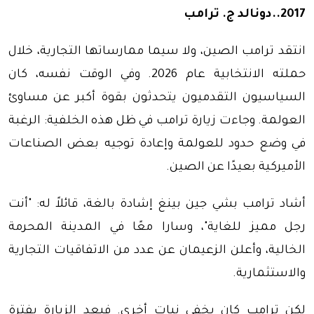
2017..دونالد ج. ترامب
انتقد ترامب الصين، ولا سيما ممارساتها التجارية، خلال
حملته الانتخابية عام 2026. وفي الوقت نفسه، كان
السياسيون التقدميون يتحدثون بقوة أكبر عن مساوئ
العولمة. وجاءت زيارة ترامب في ظل هذه الخلفية: الرغبة
في وضع حدود للعولمة وإعادة توجيه بعض الصناعات
الأميركية بعيدًا عن الصين.
أشاد ترامب بشي جين بينغ إشادة بالغة، قائلاً له: "أنت
رجل مميز للغاية"، وسارا معًا في المدينة المحرمة
الخالية، وأعلن الزعيمان عن عدد من الاتفاقيات التجارية
والاستثمارية.
لكن ترامب كان يخفي نيات أخرى. فبعد الزيارة بفترة