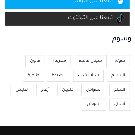
تابعنا على التويتر
تابعنا على التيكتوك
وسوم
سو57
سيدي قاسم
مغربنا1
فانون
السوالم
سناب شات
الجديدة
ظاهرة
السلم
السواحل
ملايين
أرقام
الدليمي
أسنان
السودان