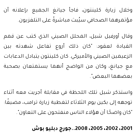
وخلال زيارة كلينتون، فاجأ جيانغ الجميع بإعلانه أن
مؤتمرهما الصحافي سيُبث مباشرةً على التلفزيون.
وقال أورفيل شيل، المحلل الصيني الذي كتب عن قمم
القيادة لعقود: "كان ذلك أروع تفاعل شهدته بين
الزعيمين الصيني والأميركي. كان كلينتون يتبادل الدعابات
مع جيانغ، وكان من الواضح أنهما يستمتعان بصحبة
بعضهما البعض".
واستذكر شيل تلك اللحظة في مقابلة أجريت معه أثناء
توجهه إلى بكين يوم الثلاثاء لتغطية زيارة ترامب، مضيفًا:
"كان واضحًا أن هؤلاء الناس منفتحون على التعاون".
2001، 2002، 2005، 2008..جورج دبليو بوش