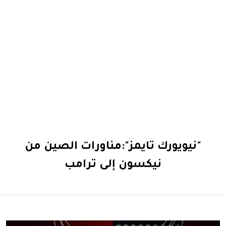
"نيويورك تايمز":مناورات الصين من
نيكسون إلى ترامب