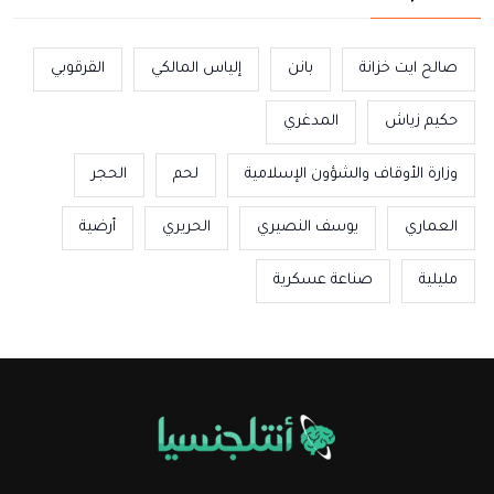
صالح ايت خزانة
بانن
إلياس المالكي
القرقوبي
حكيم زياش
المدغري
وزارة الأوقاف والشؤون الإسلامية
لحم
الحجر
العماري
يوسف النصيري
الحريري
أرضية
مليلية
صناعة عسكرية