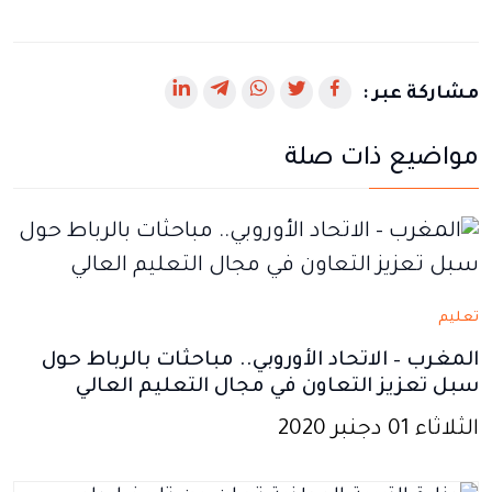
رابط
رابط
رابط
رابط
رابط
مشاركة عبر :
يفتح
يفتح
يفتح
يفتح
يفتح
مواضيع ذات صلة
في
في
في
في
في
نافذة
نافذة
نافذة
نافذة
نافذة
جديدة
جديدة
جديدة
جديدة
جديدة
تعليم
المغرب – الاتحاد الأوروبي.. مباحثات بالرباط حول
سبل تعزيز التعاون في مجال التعليم العالي
الثلاثاء 01 دجنبر 2020