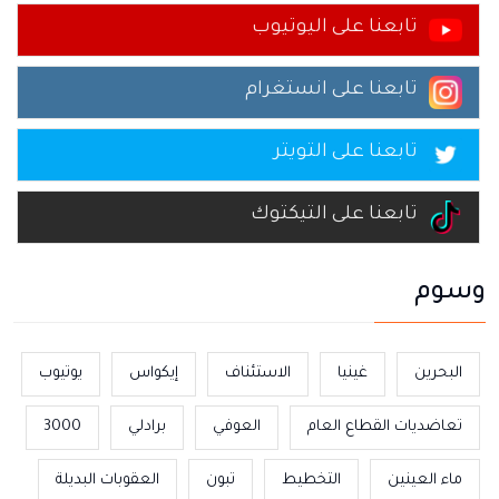
تابعنا على اليوتيوب
تابعنا على انستغرام
تابعنا على التويتر
تابعنا على التيكتوك
وسوم
البحرين
غينيا
الاستئناف
إيكواس
يوتيوب
تعاضديات القطاع العام
العوفي
برادلي
3000
ماء العينين
التخطيط
تبون
العقوبات البديلة