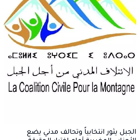
الجبل يثور انتخابياً وتحالف مدني يضع