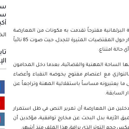
سب
سا
أكب
البرلمانية مقترحاً تقدمت به مكونات من المعارضة
الخميس
لإرجاع النص إلى اللجنة من أجل مواصلة الحوار حول المقتضيات المثيرة للجدل، حيث صوت 85 نائباً
تاب
الإ
ا الساحة المهنية والقضائية، بعدما دخل المحامون
التوازي مع اعتصام مفتوح يخوضه النقباء وأعضاء
ى ما يعتبرونه مساساً باستقلالية المهنة وتراجعاً عن
ر السابقة.
دخلين من المعارضة أن تمرير النص في ظل استمرار
يق الأزمة بدل البحث عن مخارج توافقية، مؤكدين أن
س حجم التوتر الذي يرافق هذا الملف منذ أشهر.