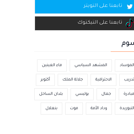
تابعنا على التويتر
تابعنا على التيكتوك
وم
لموساد
المشهد السياسي
ماء العينين
دريب
الاحترافية
جلالة الملك
أكتوبر
بادرة
جمال
بوليسي
بلدان الساحل
لتبوريدة
وداد الأمة
موت
بنعلال