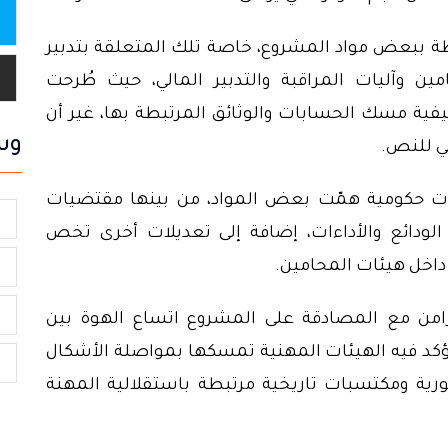
طة ببعض مواد المشروع، خاصة تلك المتعلقة بتدبير
ين وآليات المراقبة والتدبير المالي، حيث طُرحت
فية مسك الحسابات والوثائق المرتبطة بها، غير أن
وس
ي للنص.
ت حكومية همّت بعض المواد، من بينها مقتضيات
ا
لودائع والأداءات، إضافة إلى تعديلات أخرى تخص
اخل هيئات المحامين.
ت
م
امن مع المصادقة على المشروع اتساع الهوة بين
ؤكد فيه الهيئات المهنية تمسكها بمواصلة الأشكال
ا
ورية ومكتسبات تاريخية مرتبطة باستقلالية المهنة