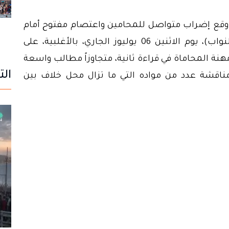
وقع إضراب متواصل للمحامين واعتصام مفتوح أمام
مقر مجلس النواب، صادق الأخير(مجلس النواب)، يوم الاثنين 06 يوليوز الجاري، بالأغلبية، على
 المتعلق بتنظيم مهنة المحاماة في قراءة ثانية، متجاوزاً مطالب واسعة
الت
مناقشة عدد من مواده التي ما تزال محل خلاف بين