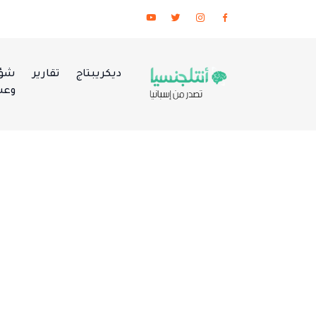
ديكريبتاج
تقارير
شؤو
وعس