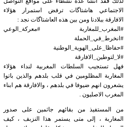
لذلك فقد انشا عدة نشطاء على مواقع التواصل
الاجتماعي هاشتاگات ترفض استمرار هؤلاء
الافارقة ببلادنا ومن بين هذه العاشتاگات نجد :
#المغرب_للمغاربة #معركة_الوعي
#انخرط_في_الحملة
#حفاظا_على_الهوية_الوطنية
#لا_لتوطين_الافارقة
فهل تستجيب السلطات المغربية لنداء هؤلاء
المغاربة المظلومين في قلب بلدهم والذين باتوا
يشعرون انهم ضيوفا في بلدهم ، والافارقة هم ابناء
المغرب الاصليون .
من المستفيذ من بقائهم جاثمين على صدور
المغاربة ، إلى متى يستمر هذا النزبف ، كيف